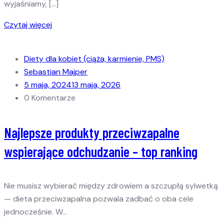
wyjaśniamy, […]
Czytaj więcej
Diety dla kobiet (ciąża, karmienie, PMS)
Sebastian Majper
5 maja, 2024
13 maja, 2026
0 Komentarze
Najlepsze produkty przeciwzapalne
wspierające odchudzanie – top ranking
Nie musisz wybierać między zdrowiem a szczupłą sylwetką
— dieta przeciwzapalna pozwala zadbać o oba cele
jednocześnie. W…