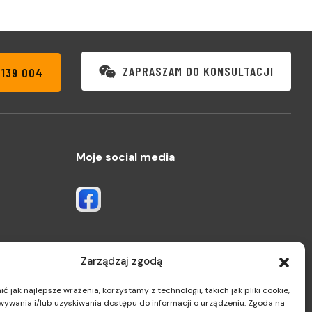
ZAPRASZAM DO KONSULTACJI
 139 004
Moje social media
Zarządzaj zgodą
 jak najlepsze wrażenia, korzystamy z technologii, takich jak pliki cookie,
ywania i/lub uzyskiwania dostępu do informacji o urządzeniu. Zgoda na